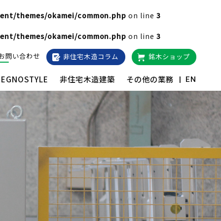
ntent/themes/okamei/common.php
on line
3
ntent/themes/okamei/common.php
on line
3
お問い合わせ
非住宅木造コラム
銘木ショップ
REGNOSTYLE
非住宅木造建築
その他の業務
EN