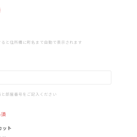
須
すると住所欄に町名まで自動で表示されます
番と部屋番号をご記入ください
必須
カット